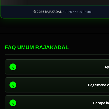
© 2026 RAJAKADAL
• 2026 • Situs Resmi
FAQ UMUM RAJAKADAL
Ap
RAJAKADAL adalah platform permainan game online yang m
dengan minimal top up 10rb rupiah, untuk penarikan kemen
Bagaimana c
Pemain dapat memilih metode top up via bank atau e-wallet
tujuan top up yang disediakan di halaman website. Saldo aka
Berapa l
Admin.