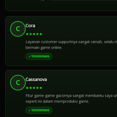
Cora
C
★
★
★
★
★
Layanan customer supportnya sangat ramah, selalu
bermain game online.
✓ TERVERIFIKASI
Cassanova
C
★
★
★
★
★
Fitur game-game gacornya sangat membantu saya un
seperti ini dalam memproduksi game.
✓ TERVERIFIKASI