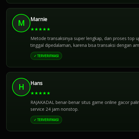
Marnie
M
★
★
★
★
★
Metode transaksinya super lengkap, dan proses top
tinggal dipedalaman, karena bisa transaksi dengan am
✓ TERVERIFIKASI
Hans
H
★
★
★
★
★
RAJAKADAL benar-benar situs game online gacor paling
service 24 jam nonstop.
✓ TERVERIFIKASI