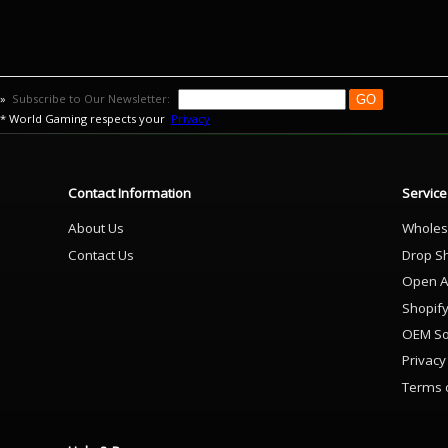
»
Subscribe to Our Newsletter:
* World Gaming respects your
Privacy
Contact Information
Service
About Us
Wholes
Contact Us
Drop S
Open A
Shopif
OEM So
Privacy
Terms 